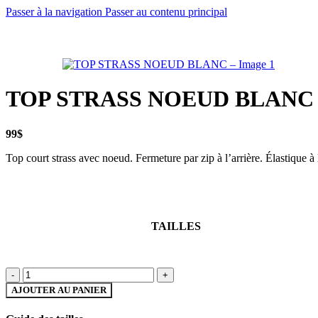
Passer à la navigation
Passer au contenu principal
TOP STRASS NOEUD BLANC
99
$
Top court strass avec noeud. Fermeture par zip à l’arrière. Élastique à l
TAILLES
quantité
de
AJOUTER AU PANIER
TOP
STRASS