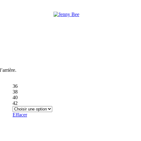
’arrière.
36
38
40
42
Effacer