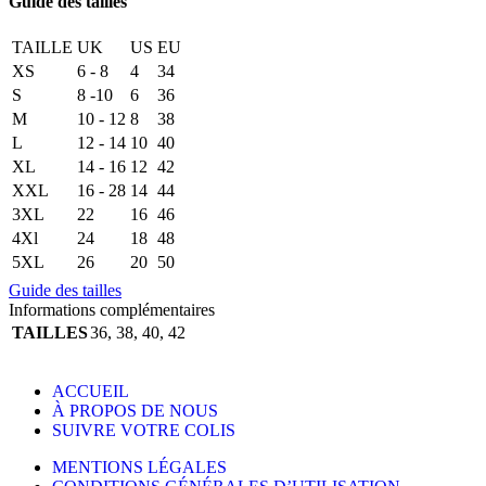
Guide des tailles
NOEUD
BLANC
TAILLE
UK
US
EU
XS
6 - 8
4
34
S
8 -10
6
36
M
10 - 12
8
38
L
12 - 14
10
40
XL
14 - 16
12
42
XXL
16 - 28
14
44
3XL
22
16
46
4Xl
24
18
48
5XL
26
20
50
Guide des tailles
Informations complémentaires
TAILLES
36
,
38
,
40
,
42
ACCUEIL
À PROPOS DE NOUS
SUIVRE VOTRE COLIS
MENTIONS LÉGALES