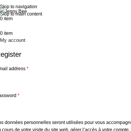
Skip to navigation
Skip to main content
0
item
0
item
My account
egister
mail address
*
assword
*
os données personnelles seront utilisées pour vous accompagn
 cours de votre visite du site web, gérer l’accès à votre compte, 